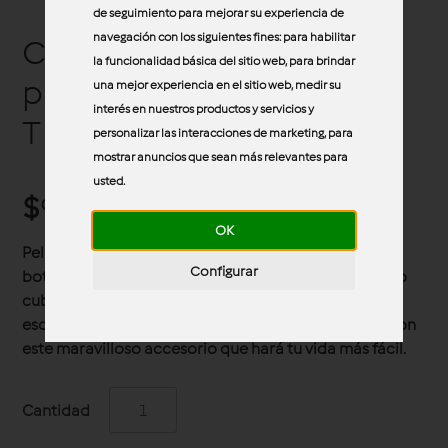
de seguimiento para mejorar su experiencia de
navegación con los siguientes fines:
para habilitar
Cubre cuchillas y
la funcionalidad básica del sitio web
,
para brindar
pelador Thermomix®
una mejor experiencia en el sitio web
,
medir su
interés en nuestros productos y servicios y
TM6/TM7
personalizar las interacciones de marketing
,
para
mostrar anuncios que sean más relevantes para
usted
.
$
950.00
OK
Pelar, restregar y limpiar las verduras con tan sólo un
Configurar
botón ahora es posible, claro, de la mano de tu nuevo
cubre cuchillas y pelador Thermomix®; pero no sólo
eso, también disfruta de la cocción lenta y al vacío con
este maravilloso accesorio que hará tu vida más fácil.
Cantidad