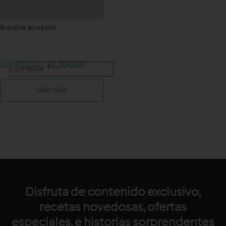
Bundle al vacío
Original
Current
$
2,500.00
$
1,200.00
¡OFERTA!
price
price
was:
is:
Leer más
$2,500.00.
$1,200.00.
Disfruta de contenido exclusivo,
recetas novedosas, ofertas
especiales, e historias sorprendentes