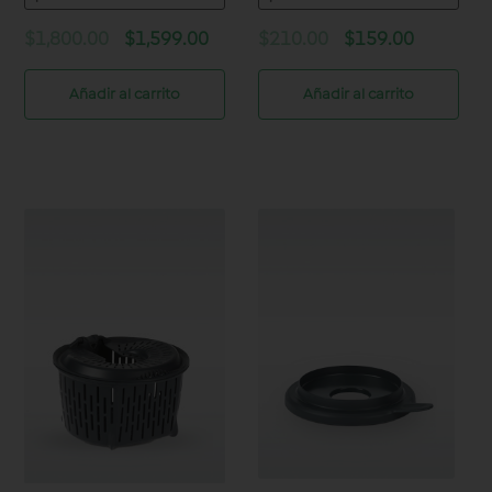
Original
Current
Original
Current
$
1,800.00
$
1,599.00
$
210.00
$
159.00
price
price
price
price
was:
is:
was:
is:
Añadir al carrito
Añadir al carrito
$1,800.00.
$1,599.00.
$210.00.
$159.00.
Tapa del Vaso TM6 y TM5