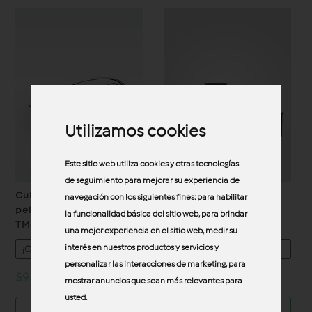
Utilizamos cookies
Este sitio web utiliza cookies y otras tecnologías
de seguimiento para mejorar su experiencia de
Cubre cuchillas y
Cortador Plus TM6
navegación con los siguientes fines:
para habilitar
pelador Thermomix®
la funcionalidad básica del sitio web
,
para brindar
TM6/TM7
una mejor experiencia en el sitio web
,
medir su
interés en nuestros productos y servicios y
¡OFERTA!
¡OFERTA!
personalizar las interacciones de marketing
,
para
Original
Current
Original
Curre
$
950.00
$
799.00
$
3,500.00
$
2,999.00
mostrar anuncios que sean más relevantes para
price
price
price
price
usted
.
was:
is:
was:
is: