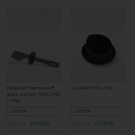
Espátula Thermomix®
Cubilete TM5 y TM6
(para modelo TM31, TM5
y TM6)
¡OFERTA!
¡OFERTA!
Original
Current
Original
Current
$
250.00
$
199.00
$
210.00
$
179.00
price
price
price
price