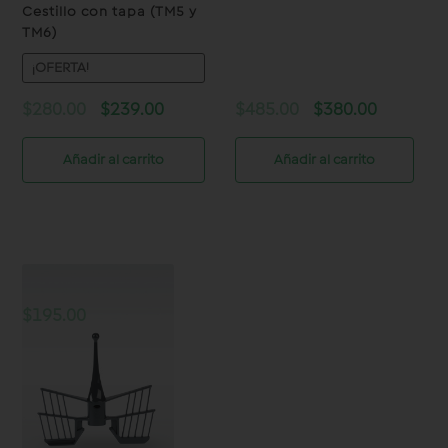
Cestillo con tapa (TM5 y
TM6)
¡OFERTA!
Original
Current
Original
Current
$
280.00
$
239.00
$
485.00
$
380.00
price
price
price
price
was:
is:
was:
is:
Añadir al carrito
Añadir al carrito
$280.00.
$239.00.
$485.00.
$380.00.
Mariposa TM5 y TM6
Original
Current
$
195.00
$
150.00
price
price
was:
is:
Añadir al carrito
$195.00.
$150.00.