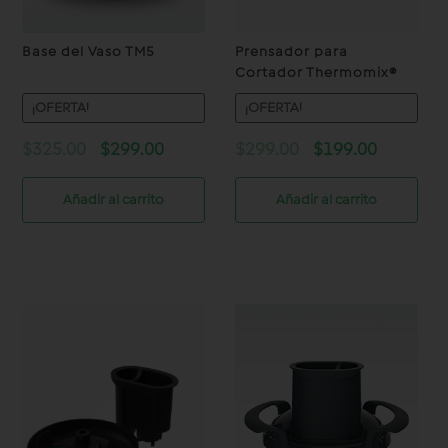
Base del Vaso TM5
Prensador para
Cortador Thermomix®
¡OFERTA!
¡OFERTA!
Original
Current
Original
Current
$
325.00
$
299.00
$
299.00
$
199.00
price
price
price
price
was:
is:
was:
is:
Añadir al carrito
Añadir al carrito
$325.00.
$299.00.
$299.00.
$199.00.