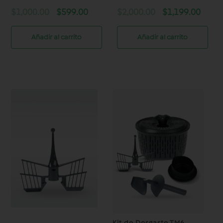
Original
Current
Original
Curre
$
1,000.00
$
599.00
$
2,000.00
$
1,199.00
price
price
price
price
was:
is:
was:
is:
Añadir al carrito
Añadir al carrito
$1,000.00.
$599.00.
$2,000.00.
$1,19
Mariposa TM5/TM6/TM7
Kit de Desgaste TM6