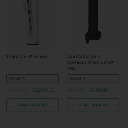
Thermomix® Sensor
Adaptador para
Cortador Thermomix®
TM6
¡OFERTA!
¡OFERTA!
Original
Current
Original
Current
$
2,999.00
$
2,099.00
$
240.00
$
199.00
price
price
price
price
was:
is:
was:
is:
Añadir al carrito
Añadir al carrito
$2,999.00.
$2,099.00.
$240.00.
$199.00.