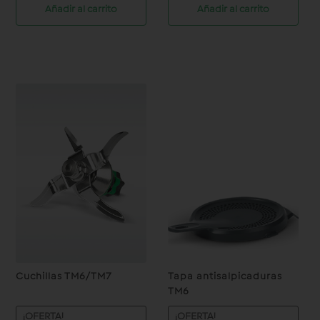
was:
is:
was:
is:
Añadir al carrito
Añadir al carrito
$250.00.
$199.00.
$210.00.
$179.00.
Cuchillas TM6/TM7
Tapa antisalpicaduras
TM6
¡OFERTA!
¡OFERTA!