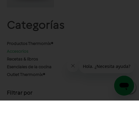
Categorías
Productos Thermomix®
Accesorios
Recetas & libros
Esenciales de la cocina
Outlet Thermomix®
0
Filtrar por
Precio
Precio:
$119
—
$4,999