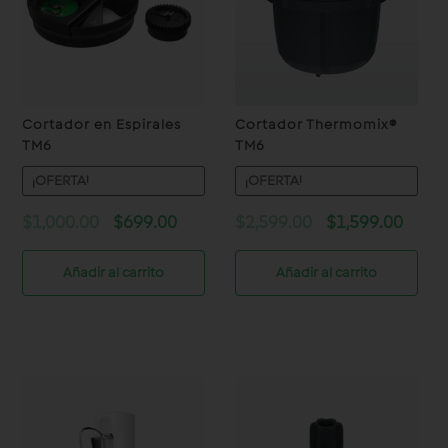
Cortador en Espirales
Cortador Thermomix®
TM6
TM6
¡OFERTA!
¡OFERTA!
Original
Current
Original
Curre
$
1,000.00
$
699.00
$
2,599.00
$
1,599.00
price
price
price
price
was:
is:
was:
is:
Añadir al carrito
Añadir al carrito
$1,000.00.
$699.00.
$2,599.00.
$1,59