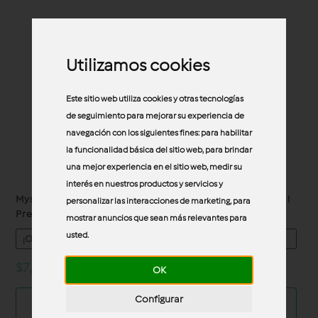
Utilizamos cookies
Este sitio web utiliza cookies y otras tecnologías
de seguimiento para mejorar su experiencia de
navegación con los siguientes fines:
para habilitar
la funcionalidad básica del sitio web
,
para brindar
una mejor experiencia en el sitio web
,
medir su
interés en nuestros productos y servicios y
Mystery Box – El lado
Mystery Box – Cocina al
personalizar las interacciones de marketing
,
para
Premium
vacío
mostrar anuncios que sean más relevantes para
usted
.
¡OFERTA!
¡OFERTA!
Original
Current
Original
Curren
$
7,000.00
$
5,000.00
$
1,500.00
$
950.00
OK
price
price
price
price
Configurar
was:
is:
was:
is:
Leer más
Leer más