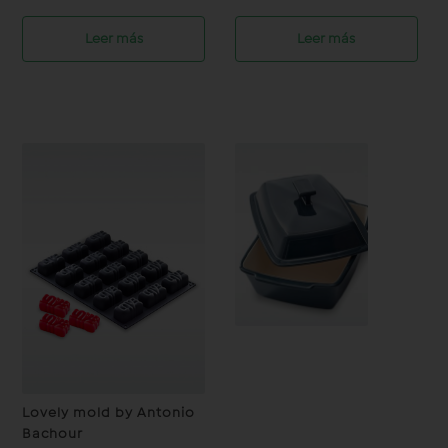
Leer más
Leer más
Baking Dish -Betty
Lovely mold by Antonio
Bachour