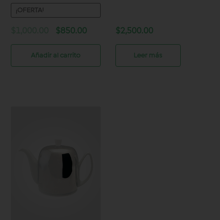
¡OFERTA!
Original
Current
$
1,000.00
$
850.00
$
2,500.00
price
price
was:
is:
Añadir al carrito
Leer más
$1,000.00.
$850.00.